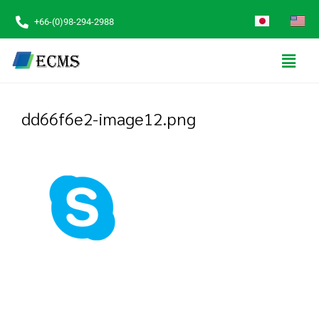
+66-(0)98-294-2988
dd66f6e2-image12.png