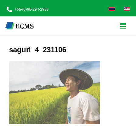
+66-(0)98-294-2988
saguri_4_231106