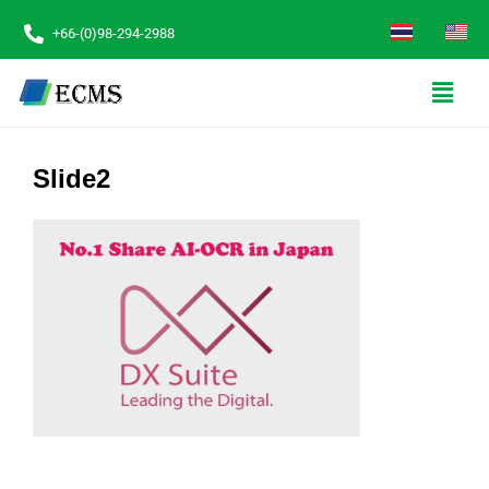
+66-(0)98-294-2988
Slide2