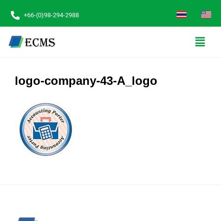
+66-(0)98-294-2988
logo-company-43-A_logo