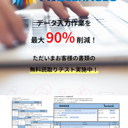
データ入力作業を
90%
最大
削減！
ただいまお客様の書類の
無料読取りテスト実施中！